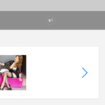
Problem
melden